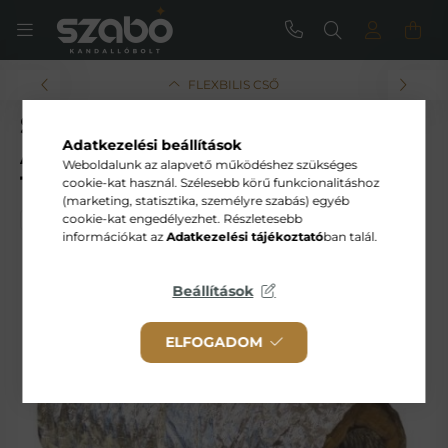
FLEXBILIS CSŐ
SZIGETELT FLEXIBILIS
Adatkezelési beállítások
ALUMÍNIUM CSŐ Ø 125 MM - Ø
Weboldalunk az alapvető működéshez szükséges
150 MM - 10 M
cookie-kat használ. Szélesebb körű funkcionalitáshoz
(marketing, statisztika, személyre szabás) egyéb
cookie-kat engedélyezhet. Részletesebb
információkat az
Adatkezelési tájékoztató
ban talál.
Beállítások
ELFOGADOM