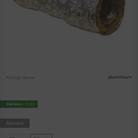
alumínium
Anyag típusa
Raktáron
(
2 db
)
Átmérő