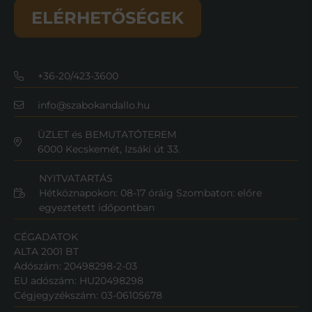
ELÉRHETŐSÉGEK
+36-20/423-3600
info
@
szabokandallo.hu
ÜZLET és BEMUTATÓTEREM
6000 Kecskemét, Izsáki út 33.
NYITVATARTÁS
Hétköznapokon: 08-17 óráig Szombaton: előre
egyeztetett időpontban
CÉGADATOK
ALTA 2001 BT
Adószám: 20498298-2-03
EU adószám: HU20498298
Cégjegyzékszám: 03-06105678